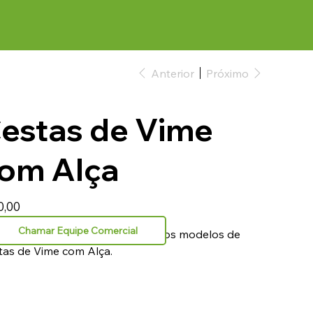
Anterior
Próximo
estas de Vime
om Alça
0,00
Chamar Equipe Comercial
re em contato e conheça todos os modelos de
tas de Vime com Alça.