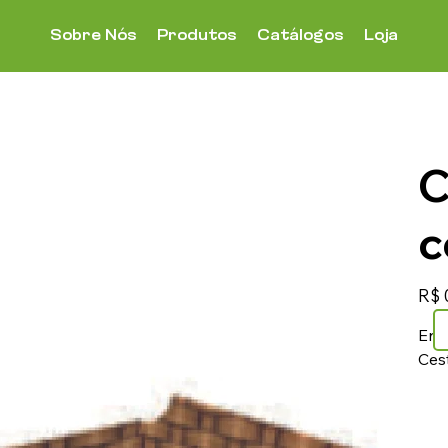
Sobre Nós
Produtos
Catálogos
Loja
C
c
Preço
R$ 
Ent
Ces