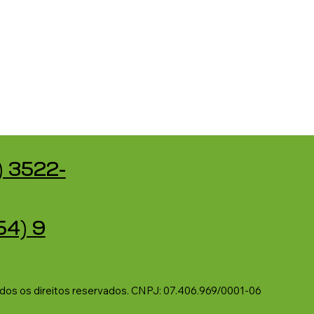
) 3522-
54) 9
odos os direitos reservados. CNPJ: 07.406.969/0001-06