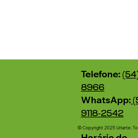
Telefone:
(54
8966
WhatsApp:
(
9118‑2542‬
© Copyright 2025 Uriarte. T
Horário de