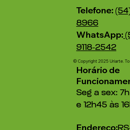
Telefone:
(54
8966
WhatsApp:
(
9118‑2542‬
© Copyright 2025 Uriarte. T
Horário de
Funcionamen
Seg a sex: 7h
e 12h45 às 1
Endereço:
RS