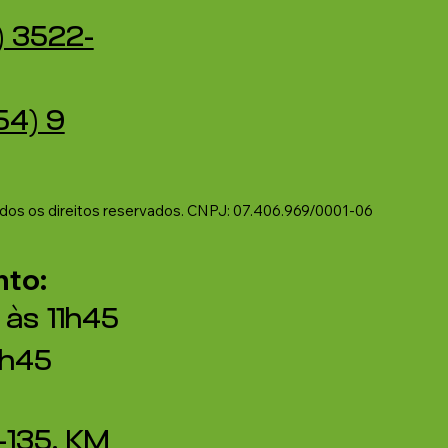
) 3522-
54) 9
odos os direitos reservados. CNPJ: 07.406.969/0001-06
to:
 às 11h45
6h45
-135, KM