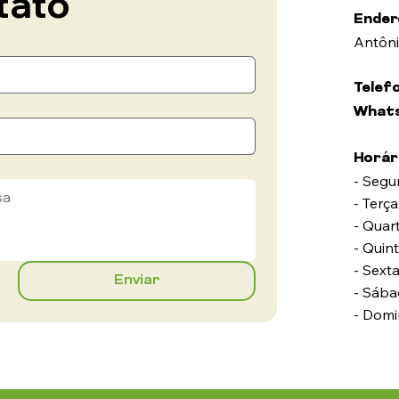
tato
Ender
Antôni
Telef
What
Horár
- Segun
- Terça
- Quart
- Quint
- Sexta
Enviar
- Sába
- Domi